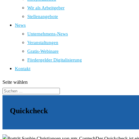
Wir als Arbeitgeber
Stellenangebote
News
Unternehmens-News
Veranstaltungen
Gratis-Webinare
Fördergelder Digitalisierung
Kontakt
Seite wählen
Quickcheck
Der Quickcheck ist ei