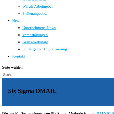
Wir als Arbeitgeber
Stellenangebote
News
Unternehmens-News
Veranstaltungen
Gratis-Webinare
Fördergelder Digitalisierung
Kontakt
Seite wählen
Six Sigma DMAIC
Die am häufigsten eingesetzte Six Sigma-Methode ist der
„
DMAIC-Z