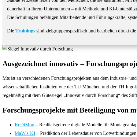
Stabile Prozesse leben von den Menschen, die sie ausführen. Mit 
dauerhaft in Ihrem Unternehmen – mit Methode und KI-Unterstütz
Die Schulungen befähigen Mitarbeitende und Führungskräfte, systema
Die
Trainings
sind zielgruppenspezifisch und bearbeiten direkt di
Ausgezeichnet innovativ – Forschungsproj
Mts ist an verschiedenen Forschungsprojekten aus dem Industrie- u
wissenschaftlichen Instituten wie der TU München und der TH Ingolst
regelmäßig mit dem Gütesiegel „Innovativ durch Forschung“ des Stift
Forschungsprojekte mit Beteiligung von 
ReDiMon
– Realitätsgetreue digitale Modelle für Montageanla
MaWis-KI
– Prädiktion der Lebensdauer von Lotverbindungen mit