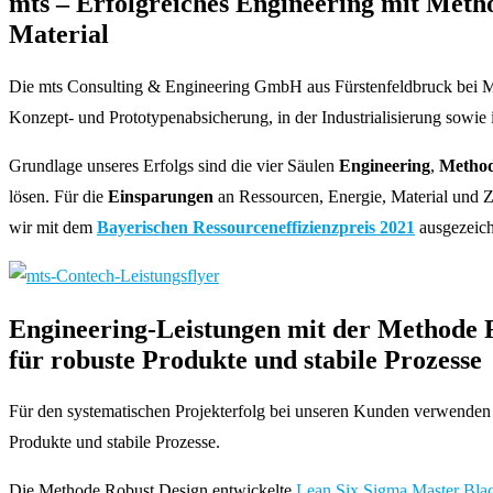
mts – Erfolgreiches Engineering mit Meth
Material
Die mts Consulting & Engineering GmbH aus Fürstenfeldbruck bei Mün
Konzept- und Prototypenabsicherung, in der Industrialisierung sowie
Grundlage unseres Erfolgs sind die vier Säulen
Engineering
,
Method
lösen. Für die
Einsparungen
an Ressourcen, Energie, Material und Z
wir mit dem
Bayerischen Ressourceneffizienzpreis 2021
ausgezeich
Engineering-Leistungen mit der Methode 
für robuste Produkte und stabile Prozesse
Für den systematischen Projekterfolg bei unseren Kunden verwenden
Produkte und stabile Prozesse.
Die Methode Robust Design entwickelte
Lean Six Sigma Master Blac