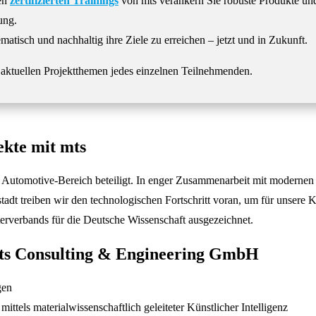
den
zertifizierten Trainings
von mts verankern Sie robuste Produkte und
ung.
tisch und nachhaltig ihre Ziele zu erreichen – jetzt und in Zukunft.
e aktuellen Projektthemen jedes einzelnen Teilnehmenden.
ekte mit mts
nd Automotive-Bereich beteiligt. In enger Zusammenarbeit mit moder
adt treiben wir den technologischen Fortschritt voran, um für unsere 
erverbands für die Deutsche Wissenschaft ausgezeichnet.
mts Consulting & Engineering GmbH
gen
tels materialwissenschaftlich geleiteter Künstlicher Intelligenz