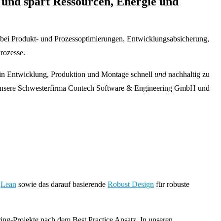
 und spart Ressourcen, Energie und
 bei Produkt- und Prozessoptimierungen, Entwicklungsabsicherung,
rozesse.
 in Entwicklung, Produktion und Montage schnell
und
nachhaltig zu
nd unsere Schwesterfirma Contech Software & Engineering GmbH und
d
Lean
sowie das darauf basierende
Robust Design
für robuste
ng-Projekte nach dem Best Practice Ansatz. In unseren