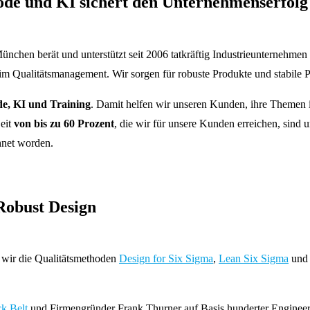
ode und KI sichert den Unternehmenserfolg
chen berät und unterstützt seit 2006 tatkräftig Industrieunternehmen
 im Qualitätsmanagement. Wir sorgen für robuste Produkte und stabile P
e, KI und Training
. Damit helfen wir unseren Kunden, ihre Themen
eit
von bis zu 60 Prozent
, die wir für unsere Kunden erreichen, si
net worden.
Robust Design
 wir die Qualitätsmethoden
Design for Six Sigma
,
Lean Six Sigma
un
k Belt
und Firmengründer Frank Thurner auf Basis hunderter Engineeri