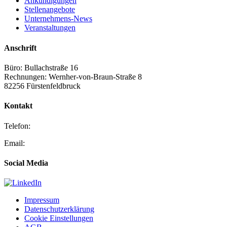
Ankündigungen
Stellenangebote
Unternehmens-News
Veranstaltungen
Anschrift
Büro: Bullachstraße 16
Rechnungen: Wernher-von-Braun-Straße 8
82256 Fürstenfeldbruck
Kontakt
Telefon:
+49 (0) 8141-88 84 03-0
Email:
kontakt@mts-contech.com
Social Media
Impressum
Datenschutzerklärung
Cookie Einstellungen