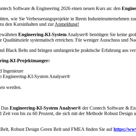
 Contech Software & Engineering 2026 einen neuen Kurs an: den
Engine
ritten, wie Sie Verbesserungsprojekte in Ihrem Industrieunternehmen zu
zu den Kursinhalten und zur
Anmeldung!
bewährten
Engineering-KI-System
Analyser® benötigen Sie keine gro
 Qualitätsziele systematisch erreichen. Für weniger Ausschuss und Nac
 und Black Belts und bringen umfangreiche praktische Erfahrung aus ve
ering-KI-Projektmanger:
d Ingenieure
dem Engineering-KI-System Analyser®
sen werden.
: Das
Engineering-KI-System Analyser®
der Contech Software & Eng
d Zeit von bis zu 60 Prozent, die sich mit der Methode Robust Design 
 Belt, Robust Design Green Belt und FMEA finden Sie auf
https://ww