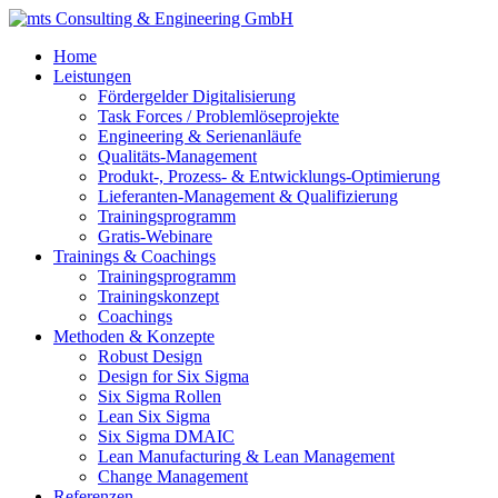
Home
Leistungen
Fördergelder Digitalisierung
Task Forces / Problemlöseprojekte
Engineering & Serienanläufe
Qualitäts-Management
Produkt-, Prozess- & Entwicklungs-Optimierung
Lieferanten-Management & Qualifizierung
Trainingsprogramm
Gratis-Webinare
Trainings & Coachings
Trainingsprogramm
Trainingskonzept
Coachings
Methoden & Konzepte
Robust Design
Design for Six Sigma
Six Sigma Rollen
Lean Six Sigma
Six Sigma DMAIC
Lean Manufacturing & Lean Management
Change Management
Referenzen